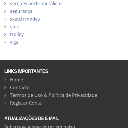
secções perfis metálicos
segurança
sketch modes
step
trolley
viga
LINKS IMPORTANTES
Home
Contacto
Termos de Uso & Política de Privacidade
Registar Conta
ATUALIZAÇÕES DE E-MAIL
Subscreva a newsletter em baixo.