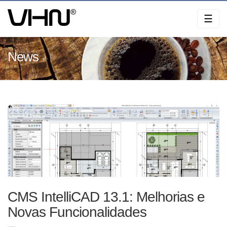
Skip
☰
to
content
News
CMS IntelliCAD 13.1: Melhorias e
Novas Funcionalidades