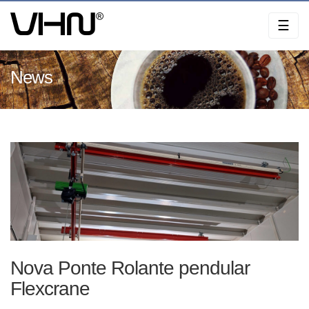
Skip
☰
to
content
News
Nova Ponte Rolante pendular
Flexcrane