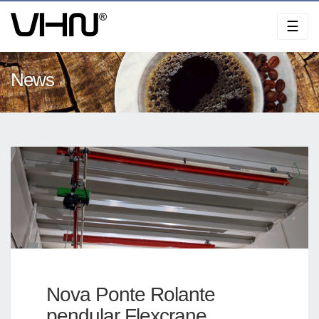
Skip
☰
to
content
News
Nova Ponte Rolante
pendular Flexcrane