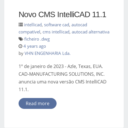
Novo CMS IntelliCAD 11.1
intellicad
,
software cad
,
autocad
compatível
,
cms intellicad
,
autocad alternativa
ficheiro .dwg
4 years ago
by
VHN ENGENHARIA Lda.
1º de janeiro de 2023 - Azle, Texas, EUA.
CAD-MANUFACTURING SOLUTIONS, INC.
anuncia uma nova versão CMS IntelliCAD
11.1.
Read more