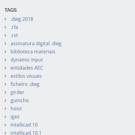
TAGS
.dwg 2018
.rfa
.rvt
assinatura digital .dwg
biblioteca materiais
dynamic input
entidades AEC
estilos visuais
ficheiro .dwg
girder
guincho
hoist
iges
intellicad 10
intellicad 10.1