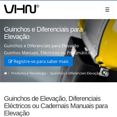
Skip
☰
to
content
Guinchos e Diferenciais para
Elevação
Guinchos e Diferenciais para Elevação
Guinhos Manuais, Eléctricos ou Pneumáticos.
Registre-se para saber mais
Produtos e Tecnologia
Guinchos e Diferenciais Elevação
Guinchos de Elevação, Diferenciais
Eléctricos ou Cadernais Manuais para
Elevação