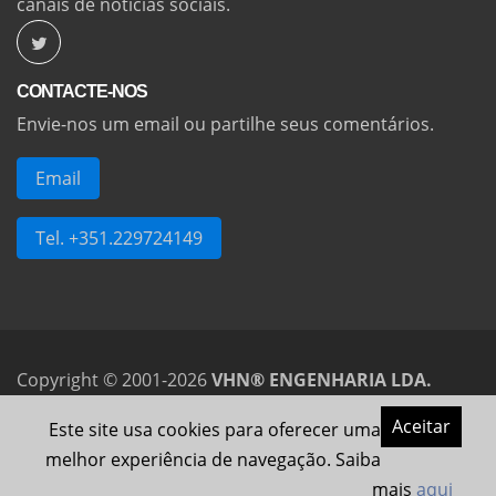
canais de notícias sociais.
CONTACTE-NOS
Envie-nos um email ou partilhe seus comentários.
Email
Tel. +351.229724149
Copyright © 2001-2026
VHN® ENGENHARIA LDA.
Todos os direitos reservados.
VHN
e
VHNTECH
são
Aceitar
Este site usa cookies para oferecer uma
marcas registadas nacionais no. 380183 e 682801
melhor experiência de navegação. Saiba
respectivamente.
mais
aqui