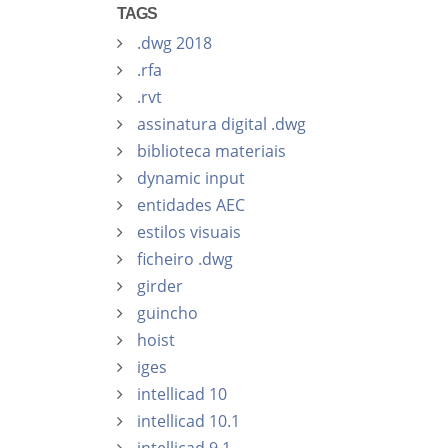
TAGS
.dwg 2018
.rfa
.rvt
assinatura digital .dwg
biblioteca materiais
dynamic input
entidades AEC
estilos visuais
ficheiro .dwg
girder
guincho
hoist
iges
intellicad 10
intellicad 10.1