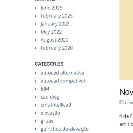
June 2025
February 2025
January 2023
May 2022
August 2020
February 2020
CATEGORIES
autocad alternativa
autocad compatível
BIM
Nov
cad dwg
ele
cms intellicad
elevação
4 de F
gruas
emiti
guinchos de elevação