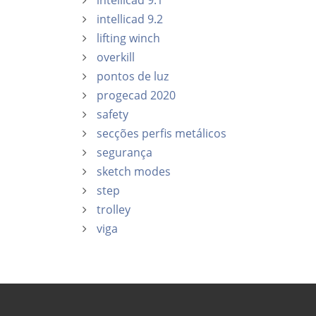
intellicad 9.1
intellicad 9.2
lifting winch
overkill
pontos de luz
progecad 2020
safety
secções perfis metálicos
segurança
sketch modes
step
trolley
viga