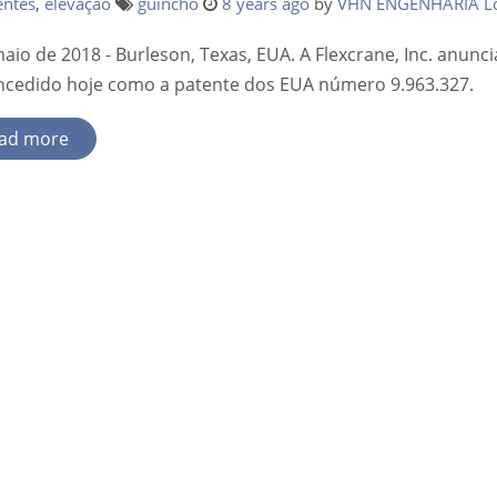
entes
,
elevação
guincho
8 years ago
by
VHN ENGENHARIA L
aio de 2018 - Burleson, Texas, EUA. A Flexcrane, Inc. anun
oncedido hoje como a patente dos EUA número 9.963.327.
ad more