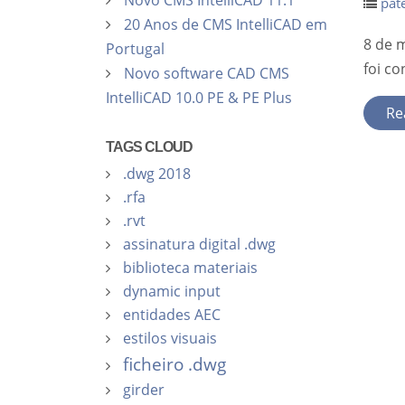
Novo CMS IntelliCAD 11.1
pat
20 Anos de CMS IntelliCAD em
8 de m
Portugal
foi c
Novo software CAD CMS
IntelliCAD 10.0 PE & PE Plus
Re
TAGS CLOUD
.dwg 2018
.rfa
.rvt
assinatura digital .dwg
biblioteca materiais
dynamic input
entidades AEC
estilos visuais
ficheiro .dwg
girder