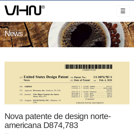
Skip
☰
to
content
News
Nova patente de design norte-
americana D874,783