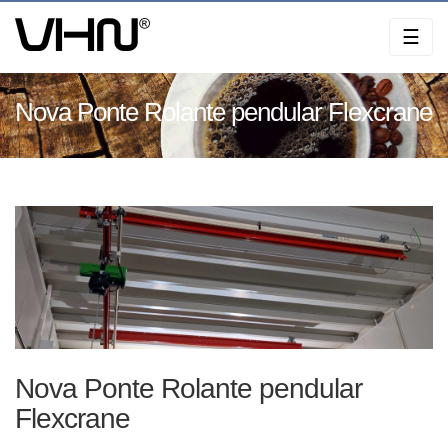
Skip
☰
to
content
Nova Ponte Rolante pendular Flexcrane
Nova Ponte Rolante pendular
Flexcrane