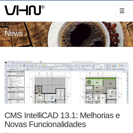
Skip
☰
to
content
News
CMS IntelliCAD 13.1: Melhorias e
Novas Funcionalidades