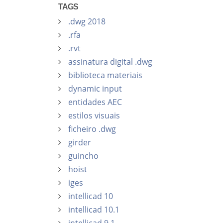
TAGS
.dwg 2018
.rfa
.rvt
assinatura digital .dwg
biblioteca materiais
dynamic input
entidades AEC
estilos visuais
ficheiro .dwg
girder
guincho
hoist
iges
intellicad 10
intellicad 10.1