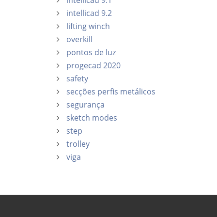
intellicad 9.1
intellicad 9.2
lifting winch
overkill
pontos de luz
progecad 2020
safety
secções perfis metálicos
segurança
sketch modes
step
trolley
viga