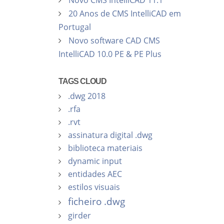
Novo CMS IntelliCAD 11.1
20 Anos de CMS IntelliCAD em
Portugal
Novo software CAD CMS
IntelliCAD 10.0 PE & PE Plus
TAGS CLOUD
.dwg 2018
.rfa
.rvt
assinatura digital .dwg
biblioteca materiais
dynamic input
entidades AEC
estilos visuais
ficheiro .dwg
girder