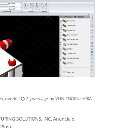
es
,
overkill
7 years ago
by
VHN ENGENHARIA
TURING SOLUTIONS, INC. Anuncia o
Plus).