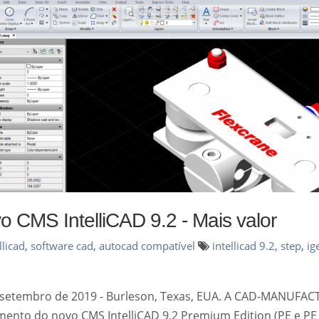
o CMS IntelliCAD 9.2 - Mais valor
llicad
,
software cad
,
autocad compatível
intellicad 9.2
,
step
,
ig
 setembro de 2019 - Burleson, Texas, EUA. A CAD-MANUFAC
mento do novo CMS IntelliCAD 9.2 Premium Edition (PE e PE 