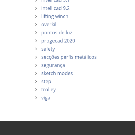
intellicad 9.1
intellicad 9.2
lifting winch
overkill
pontos de luz
progecad 2020
safety
secções perfis metálicos
segurança
sketch modes
step
trolley
viga