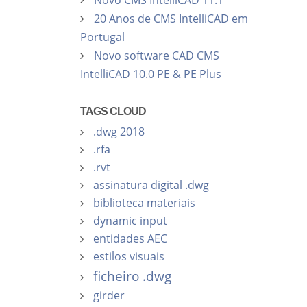
Novo CMS IntelliCAD 11.1
20 Anos de CMS IntelliCAD em
Portugal
Novo software CAD CMS
IntelliCAD 10.0 PE & PE Plus
TAGS CLOUD
.dwg 2018
.rfa
.rvt
assinatura digital .dwg
biblioteca materiais
dynamic input
entidades AEC
estilos visuais
ficheiro .dwg
girder