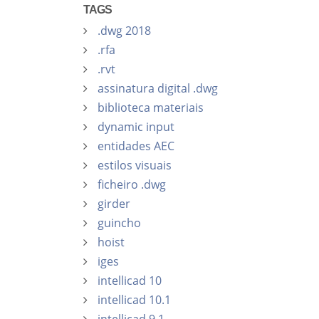
TAGS
.dwg 2018
.rfa
.rvt
assinatura digital .dwg
biblioteca materiais
dynamic input
entidades AEC
estilos visuais
ficheiro .dwg
girder
guincho
hoist
iges
intellicad 10
intellicad 10.1