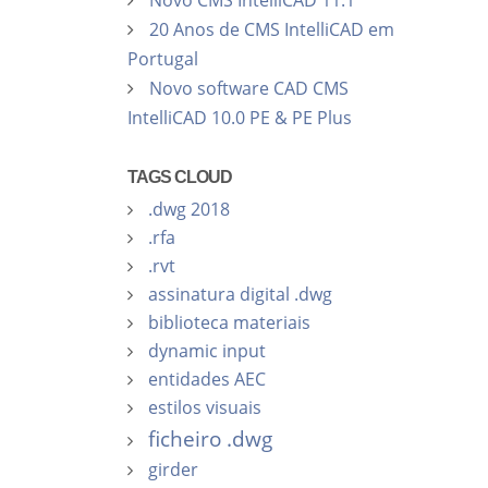
Novo CMS IntelliCAD 11.1
20 Anos de CMS IntelliCAD em
Portugal
Novo software CAD CMS
IntelliCAD 10.0 PE & PE Plus
TAGS CLOUD
.dwg 2018
.rfa
.rvt
assinatura digital .dwg
biblioteca materiais
dynamic input
entidades AEC
estilos visuais
ficheiro .dwg
girder