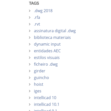
TAGS
.dwg 2018
.rfa
.rvt
assinatura digital .dwg
biblioteca materiais
dynamic input
entidades AEC
estilos visuais
ficheiro .dwg
girder
guincho
hoist
iges
intellicad 10
intellicad 10.1