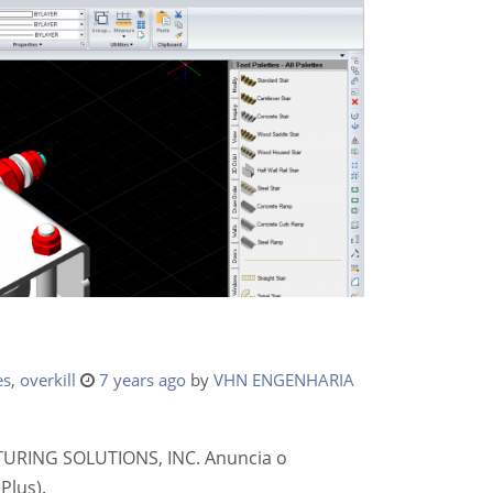
es
,
overkill
7 years ago
by
VHN ENGENHARIA
TURING SOLUTIONS, INC. Anuncia o
Plus).