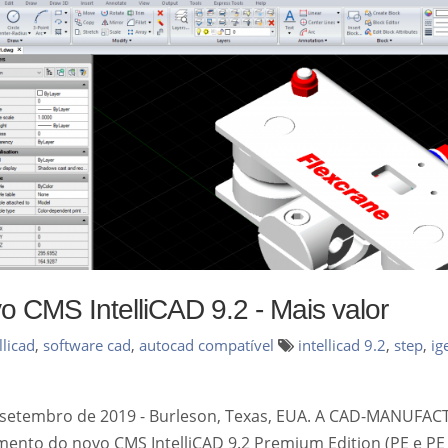
o CMS IntelliCAD 9.2 - Mais valor
llicad
,
software cad
,
autocad compatível
intellicad 9.2
,
step
,
ig
 setembro de 2019 - Burleson, Texas, EUA. A CAD-MANUFAC
mento do novo CMS IntelliCAD 9.2 Premium Edition (PE e PE 