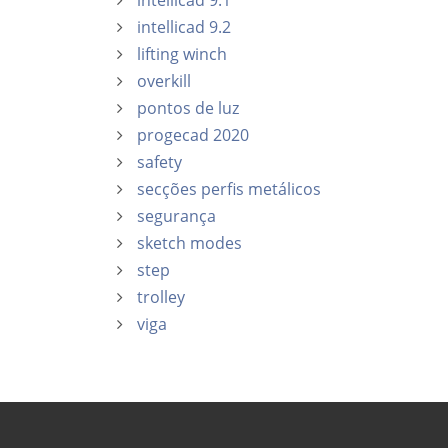
intellicad 9.1
intellicad 9.2
lifting winch
overkill
pontos de luz
progecad 2020
safety
secções perfis metálicos
segurança
sketch modes
step
trolley
viga