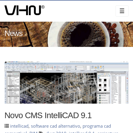
Skip
☰
to
content
News
Novo CMS IntelliCAD 9.1
intellicad
,
software cad alternativo
,
programa cad