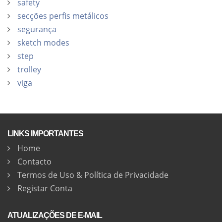
safety
secções perfis metálicos
segurança
sketch modes
step
trolley
viga
LINKS IMPORTANTES
Home
Contacto
Termos de Uso & Política de Privacidade
Registar Conta
ATUALIZAÇÕES DE E-MAIL