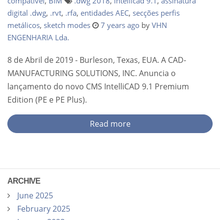
compatível
,
BIM
.dwg 2018
,
intellicad 9.1
,
assinatura
digital .dwg
,
.rvt
,
.rfa
,
entidades AEC
,
secções perfis
metálicos
,
sketch modes
7 years ago
by
VHN
ENGENHARIA Lda.
8 de Abril de 2019 - Burleson, Texas, EUA. A CAD-
MANUFACTURING SOLUTIONS, INC. Anuncia o
lançamento do novo CMS IntelliCAD 9.1 Premium
Edition (PE e PE Plus).
Read more
ARCHIVE
June 2025
February 2025